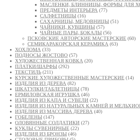
МАСЛЕНКИ, БЛИННИЦЫ, ФОРМЫ ДЛЯ 
ПРЕДМЕТЫ ИНТЕРЬЕРА
(77)
САЛФЕТНИЦЫ
(16)
САХАРНИЦЫ, МЕДОВНИЦЫ
(51)
ЧАЙНИКИ, КУВШИНЫ
(57)
ЧАЙНЫЕ ПАРЫ, БОКАЛЫ
(56)
ПСКОВСКИЕ АВТОРСКИЕ МАСТЕРСКИЕ
(60)
СЕМИКАРАКОРСКАЯ КЕРАМИКА
(63)
ХОХЛОМА
(33)
ПОДНОСЫ ЖОСТОВО
(57)
ХУДОЖЕСТВЕННАЯ КОВКА
(20)
ПЛАТКИ/ШАРФЫ
(292)
ТЕКСТИЛЬ
(211)
КУРСКИЕ ХУДОЖЕСТВЕННЫЕ МАСТЕРСКИЕ
(14)
ИЗДЕЛИЯ ИЗ ДЕРЕВА
(82)
ШКАТУЛКИ/ТАБЛЕТНИЦЫ
(78)
ЕРМИЛОВСКАЯ ИГРУШКА
(46)
ИЗДЕЛИЯ ИЗ КАПА И СУВЕЛИ
(22)
ИЗДЕЛИЯ ИЗ НАТУРАЛЬНЫХ КАМНЕЙ И МЕЛЬХИО
ИЗДЕЛИЯ ИЗ МАССИВА ДЕРЕВА
(40)
ГОБЕЛЕНЫ
(147)
ОЛОВЯННЫЕ СОЛДАТИКИ
(27)
КУКЛЫ СУВЕНИРНЫЕ
(22)
ИЗДЕЛИЯ ИЗ БРОНЗЫ
(46)
СТОЛОВЫЕ ПРИБОРЫ
(5)