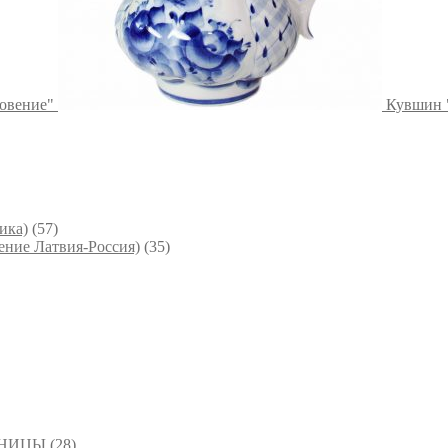
овение"
Кувшин 
ика)
(57)
ние Латвия-Россия)
(35)
ВНИЦЫ
(28)