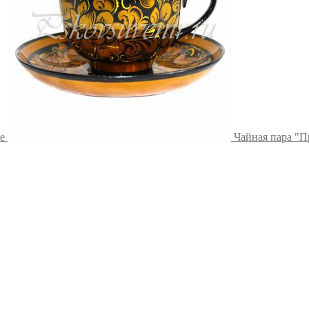
е
Чайная пара "