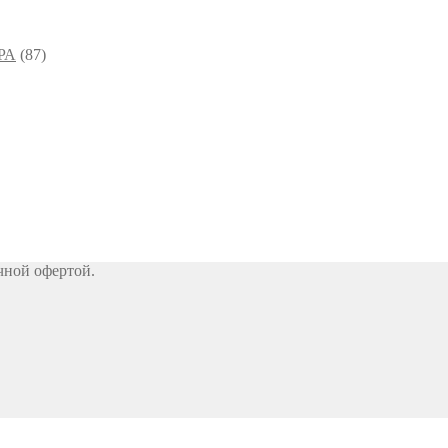
РА
(87)
чной офертой.