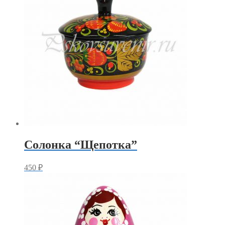
Солонка “Щепотка”
450
₽