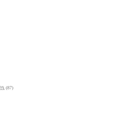
РА
(87)