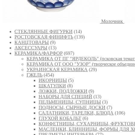
Молочник
СТЕКЛЯННЫЕ ФИГУРКИ
(14)
РОСТОВСКАЯ ФИНИФТЬ
(139)
КАНЦТОВАРЫ
(9)
АКСЕССУАРЫ
(13)
КЕРАМИКА/ФАРФОР
(697)
КЕРАМИКА ОТ ПГ "ЯРДЕКОЛЬ" (псковская темат
КЕРАМИКА ОТ ООО "УЗОР" (творческое объедине
УКРАИНСКАЯ КЕРАМИКА
(29)
ГЖЕЛЬ
(454)
ИКОРНИЦЫ
(5)
ШКАТУЛКИ
(8)
ЛОЖКИ, ПОДЛОЖКИ
(9)
НАБОРЫ ДЛЯ СПЕЦИЙ
(13)
ПЕЛЬМЕНИЦЫ, СУПНИЦЫ
(3)
ПОДНОСЫ, СЫРНЫЕ ДОСКИ
(7)
САЛАТНИКИ, ТАРЕЛКИ, БЛЮДА
(106)
ГЛУХОЙ КОБАЛЬТ
(6)
КОНФЕТНИЦЫ, СУХАРНИЦЫ, ФРУКТО
МАСЛЕНКИ, БЛИННИЦЫ, ФОРМЫ ДЛЯ 
ПРЕДМЕТЫ ИНТЕРЬЕРА
(77)