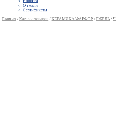
Новости
О гжели
Сертификаты
Главная
/
Каталог товаров
/
КЕРАМИКА/ФАРФОР
/
ГЖЕЛЬ
/
Ч