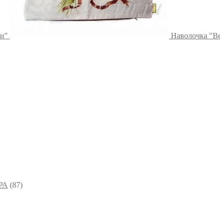
и"
Наволочка "В
РА
(87)