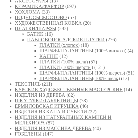
АКСЕССУАРЫ
(13)
КЕРАМИКА/ФАРФОР
(697)
ХОХЛОМА
(33)
ПОДНОСЫ ЖОСТОВО
(57)
ХУДОЖЕСТВЕННАЯ КОВКА
(20)
ПЛАТКИ/ШАРФЫ
(292)
БАТИК
(16)
ПАВЛОВОПОСАДСКИЕ ПЛАТКИ
(276)
ПЛАТКИ (хлопок)
(18)
ШАРФЫ/ПАЛАНТИНЫ (100% вискоза)
(4)
КАШНЕ
(12)
ПЛАТКИ (100% шелк)
(57)
ПЛАТКИ (100% шерсть )
(121)
ШАРФЫ/ПАЛАНТИНЫ (100% шерсть)
(51)
ШАРФЫ/ПАЛАНТИНЫ(100% шелк)
(13)
ТЕКСТИЛЬ
(211)
КУРСКИЕ ХУДОЖЕСТВЕННЫЕ МАСТЕРСКИЕ
(14)
ИЗДЕЛИЯ ИЗ ДЕРЕВА
(82)
ШКАТУЛКИ/ТАБЛЕТНИЦЫ
(78)
ЕРМИЛОВСКАЯ ИГРУШКА
(46)
ИЗДЕЛИЯ ИЗ КАПА И СУВЕЛИ
(22)
ИЗДЕЛИЯ ИЗ НАТУРАЛЬНЫХ КАМНЕЙ И
МЕЛЬХИОРА
(87)
ИЗДЕЛИЯ ИЗ МАССИВА ДЕРЕВА
(40)
ГОБЕЛЕНЫ
(147)