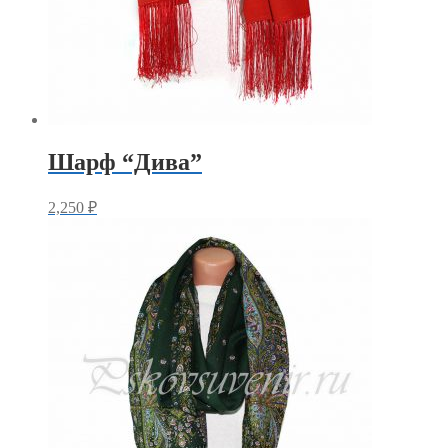
Шарф “Дива”
2,250
₽