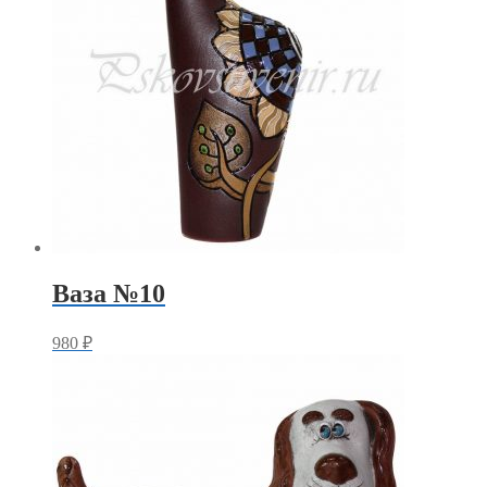
Ваза №10
980
₽