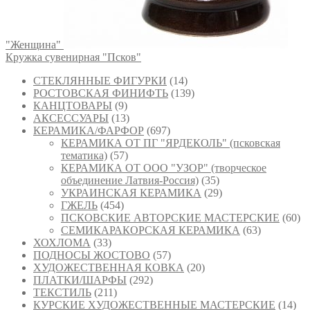
"Женщина"
Кружка сувенирная "Псков"
СТЕКЛЯННЫЕ ФИГУРКИ
(14)
РОСТОВСКАЯ ФИНИФТЬ
(139)
КАНЦТОВАРЫ
(9)
АКСЕССУАРЫ
(13)
КЕРАМИКА/ФАРФОР
(697)
КЕРАМИКА ОТ ПГ "ЯРДЕКОЛЬ" (псковская
тематика)
(57)
КЕРАМИКА ОТ ООО "УЗОР" (творческое
объединение Латвия-Россия)
(35)
УКРАИНСКАЯ КЕРАМИКА
(29)
ГЖЕЛЬ
(454)
ПСКОВСКИЕ АВТОРСКИЕ МАСТЕРСКИЕ
(60)
СЕМИКАРАКОРСКАЯ КЕРАМИКА
(63)
ХОХЛОМА
(33)
ПОДНОСЫ ЖОСТОВО
(57)
ХУДОЖЕСТВЕННАЯ КОВКА
(20)
ПЛАТКИ/ШАРФЫ
(292)
ТЕКСТИЛЬ
(211)
КУРСКИЕ ХУДОЖЕСТВЕННЫЕ МАСТЕРСКИЕ
(14)