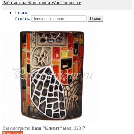
Работает на Storefront и WooCommerce
.
Поиск
Искать:
Поиск
Вы смотрите:
Ваза “Климт” мал.
320
₽
В корзину