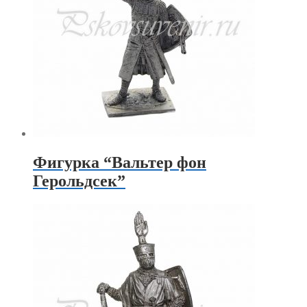
Фигурка “Вальтер фон
Герольдсек”