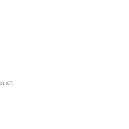
РА
(87)