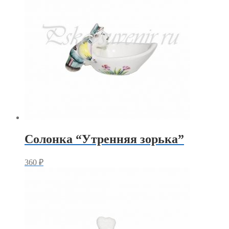
Солонка “Утренняя зорька”
360
₽